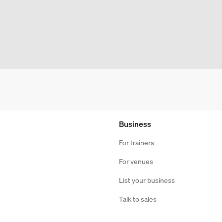
Business
For trainers
For venues
List your business
Talk to sales