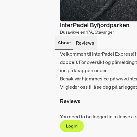
InterPadel Byfjordparken
Dusavikveien 17A, Stavanger
About
Reviews
Velkommen til InterPadel Express! He
dobbel). For oversikt og påmelding 
inn på knappen under.
Besøk vår hjemmeside på www.inte
Vi gleder oss til å se deg på anlegget
Reviews
You need to be logged in to leave a 
Log in