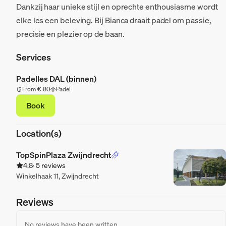
Dankzij haar unieke stijl en oprechte enthousiasme wordt
elke les een beleving. Bij Bianca draait padel om passie,
precisie en plezier op de baan.
Services
Padelles DAL (binnen)
From € 80
Padel
Book
Location(s)
TopSpinPlaza Zwijndrecht
4.8
· 5 reviews
Winkelhaak 11, Zwijndrecht
Reviews
No reviews have been written