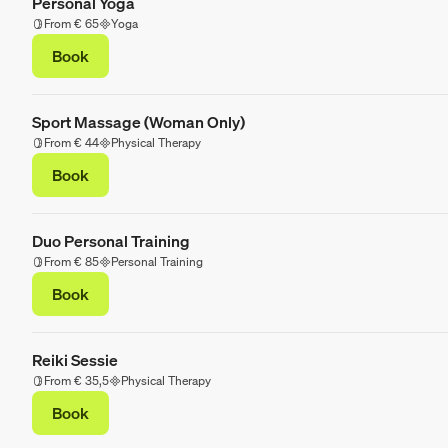
Personal Yoga
From € 65
Yoga
Book
Sport Massage (Woman Only)
From € 44
Physical Therapy
Book
Duo Personal Training
From € 85
Personal Training
Book
Reiki Sessie
From € 35,5
Physical Therapy
Book