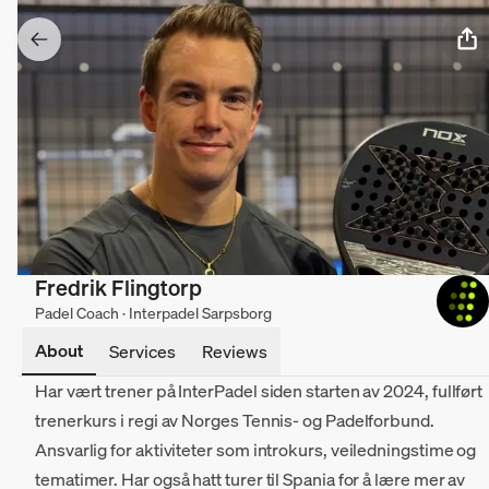
Fredrik Flingtorp
Padel Coach · Interpadel Sarpsborg
About
Services
Reviews
Har vært trener på InterPadel siden starten av 2024, fullført
trenerkurs i regi av Norges Tennis- og Padelforbund.
Ansvarlig for aktiviteter som introkurs, veiledningstime og
tematimer. Har også hatt turer til Spania for å lære mer av