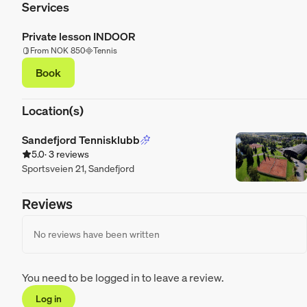
Services
Private lesson INDOOR
From NOK 850
Tennis
Book
Location(s)
Sandefjord Tennisklubb
5.0
· 3 reviews
Sportsveien 21, Sandefjord
Reviews
No reviews have been written
You need to be logged in to leave a review.
Log in