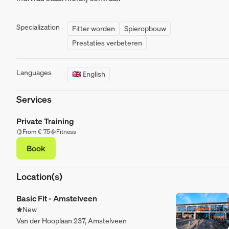
Specialization
Fitter worden
Spieropbouw
Prestaties verbeteren
Languages
🇬🇧 English
Services
Private Training
From € 75
Fitness
Book
Location(s)
Basic Fit - Amstelveen
New
Van der Hooplaan 237, Amstelveen