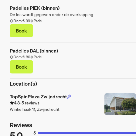
Padelles PIEK (binnen)
De les wordt gegeven onder de overkapping
From € 99
Padel
Book
Padelles DAL (binnen)
From € 80
Padel
Book
Location(s)
TopSpinPlaza Zwijndrecht
4.8
· 5 reviews
Winkelhaak 11, Zwijndrecht
Reviews
5.0
5