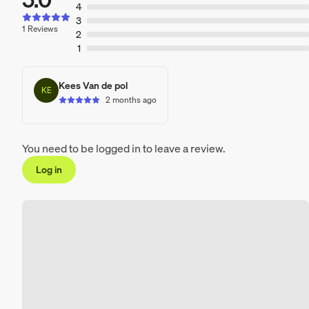
4
3
1 Reviews
2
1
Kees Van de pol
KE
2 months ago
You need to be logged in to leave a review.
Log in