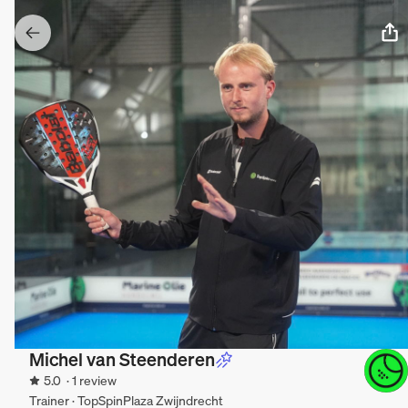
Michel van Steenderen
5.0
· 1 review
Trainer · TopSpinPlaza Zwijndrecht