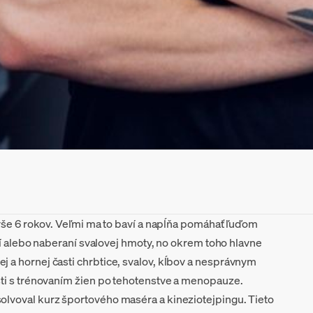
yše 6 rokov. Veľmi ma to baví a napĺňa pomáhať ľuďom
tí alebo naberaní svalovej hmoty, no okrem toho hlavne
a hornej časti chrbtice, svalov, kĺbov a nesprávnym
ti s trénovaním žien po tehotenstve a menopauze.
voval kurz športového maséra a kineziotejpingu. Tieto