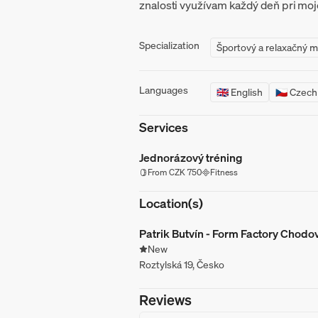
znalosti využívam každý deň pri moje
Specialization
Športový a relaxačný 
Languages
🇬🇧 English
🇨🇿 Czech
Services
Jednorázový tréning
From CZK 750
Fitness
Location(s)
Patrik Butvín - Form Factory Chodo
New
Roztylská 19, Česko
Reviews