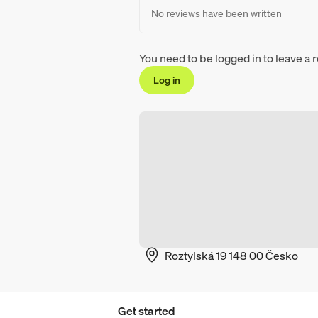
No reviews have been written
You need to be logged in to leave a 
Log in
Roztylská 19 148 00 Česko
Get started