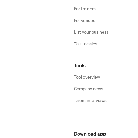
For trainers
For venues
List your business
Talk to sales
Tools
Tool overview
Company news
Talent interviews
Download app