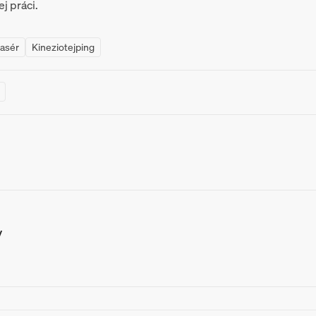
j práci.
masér
Kineziotejping
v