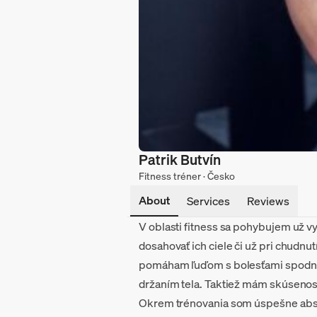
Patrik Butvín
Fitness tréner · Česko
About
Services
Reviews
V oblasti fitness sa pohybujem už v
dosahovať ich ciele či už pri chudnu
pomáham ľuďom s bolesťami spodnej 
držaním tela. Taktiež mám skúsenos
Okrem trénovania som úspešne absol