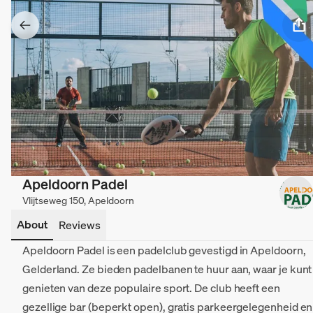
Apeldoorn Padel
Vlijtseweg 150, Apeldoorn
About
Reviews
Apeldoorn Padel is een padelclub gevestigd in Apeldoorn,
Gelderland. Ze bieden padelbanen te huur aan, waar je kunt
genieten van deze populaire sport. De club heeft een
gezellige bar (beperkt open), gratis parkeergelegenheid en