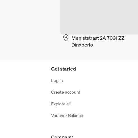
Meniststraat 2A 7091 ZZ
Dinxperlo
Get started
Log in
Create account
Explore all
Voucher Balance
Company