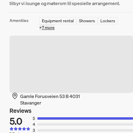
tilbyr vi lounge og møterom til spesielle arrangement.
Amenities
Equipment rental
Showers
Lockers
+
7 more
Gamle Forusveien 53 B 4031
Stavanger
Reviews
5.0
5
4
3