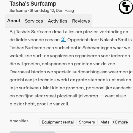
Tasha's Surfcamp
Surfcamp · Strandslag 12, Den Haag
About
Services
Activities
Reviews
Bij Tasha’s Surfcamp draait alles om plezier, verbinding en
de liefde voor de oceaan 🌊 Opgericht door Natasha Smit is
Tasha’s Surfcamp een surfschool in Scheveningen waar we
wekelijkse surf- en yogalessen organiseren voor iedereen
die wil groeien, ontspannen en genieten van de zee.
Daarnaast bieden we speciale surfcoaching aan waarmee je
gericht aan je techniek werkt en grote stappen kunt maken
in je surfniveau. Met kleine groepen, persoonlijke aandacht
en een fijne sfeer staat plezier altijd voorop — want als je
plezier hebt, groei je vanzelf.
Amenities
Equipment rental
Showers
Mats
+
6 more