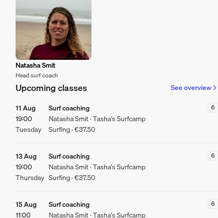
Natasha Smit
Head surf coach
Upcoming classes
See overview
11 Aug
Surf coaching
6
19:00
Natasha Smit · Tasha's Surfcamp
Tuesday
Surfing · €37.50
13 Aug
Surf coaching
6
19:00
Natasha Smit · Tasha's Surfcamp
Thursday
Surfing · €37.50
15 Aug
Surf coaching
6
11:00
Natasha Smit · Tasha's Surfcamp