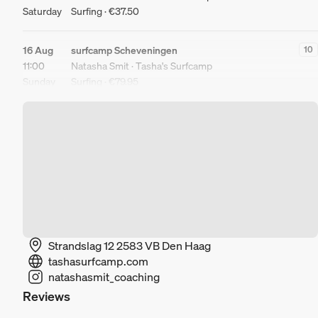
Saturday
Surfing · €37.50
16 Aug
surfcamp Scheveningen
10
11:00
Natasha Smit · Tasha's Surfcamp
Sunday
Surfing · €79.95
Strandslag 12 2583 VB Den Haag
tashasurfcamp.com
natashasmit_coaching
Reviews