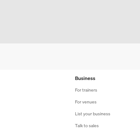
Business
For trainers
For venues
List your business
Talk to sales