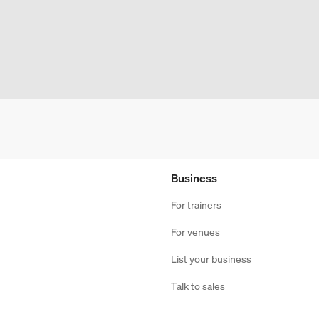
Business
For trainers
For venues
List your business
Talk to sales