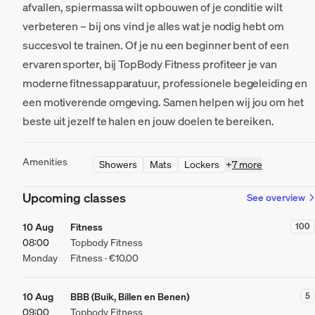
afvallen, spiermassa wilt opbouwen of je conditie wilt
verbeteren – bij ons vind je alles wat je nodig hebt om
succesvol te trainen. Of je nu een beginner bent of een
ervaren sporter, bij TopBody Fitness profiteer je van
moderne fitnessapparatuur, professionele begeleiding en
een motiverende omgeving. Samen helpen wij jou om het
beste uit jezelf te halen en jouw doelen te bereiken.
Amenities
Showers
Mats
Lockers
+
7 more
Upcoming classes
See overview
10 Aug
Fitness
100
08:00
Topbody Fitness
Monday
Fitness · €10.00
10 Aug
BBB (Buik, Billen en Benen)
5
09:00
Topbody Fitness