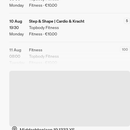
Monday
Fitness · €10.00
10 Aug
Step & Shape | Cardio & Kracht
5
19:30
Topbody Fitness
Monday
Fitness · €10.00
11 Aug
Fitness
100
08:00
Topbody Fitness
Tuesday
Fitness · €10.00
Middachtenlaan 19 1333 XS