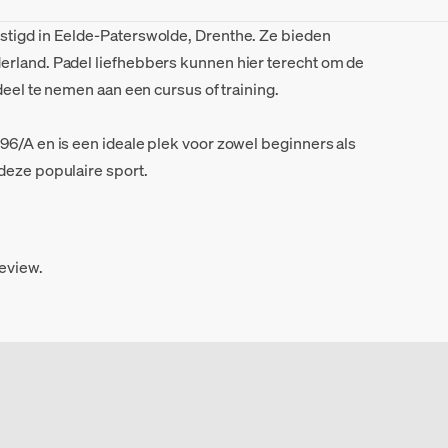
stigd in Eelde-Paterswolde, Drenthe. Ze bieden
erland. Padel liefhebbers kunnen hier terecht om de
deel te nemen aan een cursus of training.
96/A en is een ideale plek voor zowel beginners als
deze populaire sport.
review.