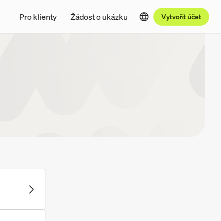
Pro klienty
Žádost o ukázku
Vytvořit účet